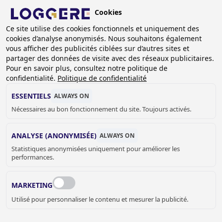
Aller
Cookies
au
BE (FR)
contenu
Ce site utilise des cookies fonctionnels et uniquement des
cookies d’analyse anonymisés. Nous souhaitons également
principal
FIL
vous afficher des publicités ciblées sur d’autres sites et
partager des données de visite avec des réseaux publicitaires.
D'ARIANE
Accueil
Bureaux modulaires
Cabine d'atelier modulaire
Pour en savoir plus, consultez notre politique de
Cabine d'atelier modulaire
confidentialité.
Politique de confidentialité
CABINE D'ATELIER
ESSENTIELS
ALWAYS ON
Nécessaires au bon fonctionnement du site. Toujours activés.
MODULAIRE
ANALYSE (ANONYMISÉE)
ALWAYS ON
Add to cart
prix sur demande
Statistiques anonymisées uniquement pour améliorer les
Quantity
performances.
DEMANDER UN DEVIS OU PLUS
D'INFORMATIONS
MARKETING
Utilisé pour personnaliser le contenu et mesurer la publicité.