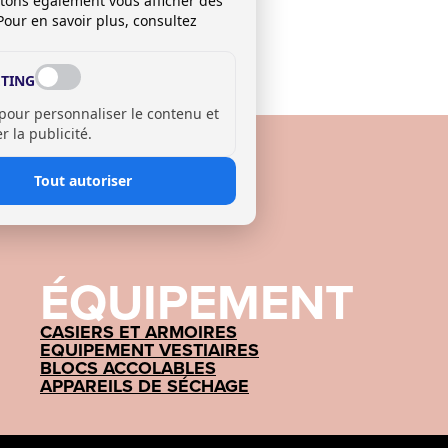
itons également vous afficher des
Pour en savoir plus, consultez
TING
 pour personnaliser le contenu et
 la publicité.
Tout autoriser
ÉQUIPEMENT
CASIERS ET ARMOIRES
EQUIPEMENT VESTIAIRES
BLOCS ACCOLABLES
APPAREILS DE SÉCHAGE