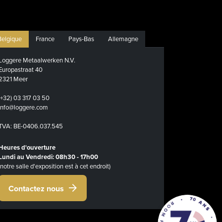
Belgique
France
Pays-Bas
Allemagne
Loggere Metaalwerken N.V.
Europastraat 40
2321 Meer
(+32) 03 317 03 50
info@loggere.com
TVA: BE-0406.037.545
Heures d'ouverture
Lundi au Vendredi: 08h30 - 17h00
(notre salle d'exposition est à cet endroit)
Contactez nous