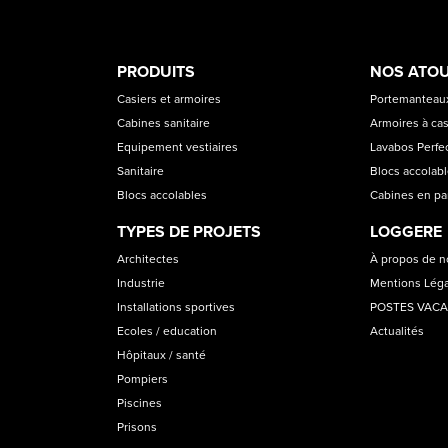
PRODUCT
ASS
PRODUITS
NOS ATO
CATEGORIES
Casiers et armoires
Portemanteaux
Cabines sanitaire
Armoires à cas
Equipement vestiaires
Lavabos Perfec
Sanitaire
Blocs accolab
Blocs accolables
Cabines en p
TYPES DE PROJETS
LOGGERE
Architectes
À propos de 
Industrie
Mentions Lég
Installations sportives
POSTES VAC
Ecoles / education
Actualités
Hôpitaux / santé
Pompiers
Piscines
Prisons