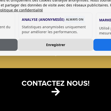
onnels et uniquement des cookies d’analyse anonymisés. Nous souha
es et partager des données de visite avec des réseaux publicitaires. 
olitique de confidentialité
ANALYSE (ANONYMISÉE)
ALWAYS ON
MARKE
ent du
Statistiques anonymisées uniquement
Utilisé
pour améliorer les performances.
mesurer
CABINES SANITAIRE
Enregistrer
CONTACTEZ NOUS!