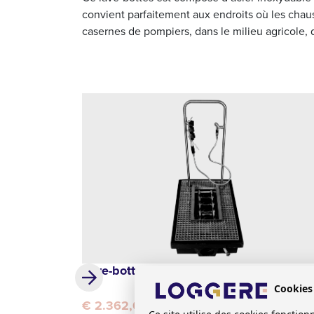
convient parfaitement aux endroits où les cha
casernes de pompiers, dans le milieu agricole, d
Lave-bottes à encastrer
RI
Cookies
€ 2.362,00