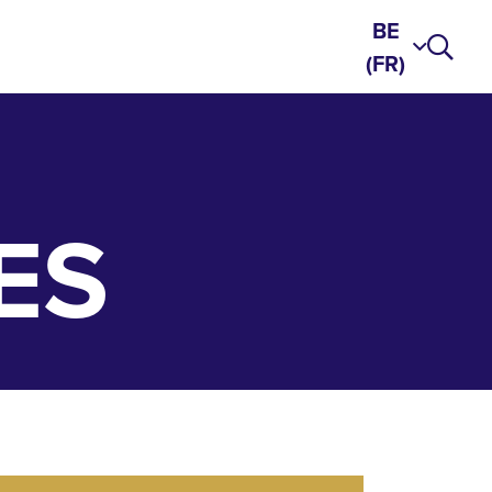
BE
(FR)
ES