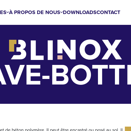
ES
À PROPOS DE NOUS
DOWNLOADS
CONTACT
AVE-BOTT
t de béton polymère. Il peut être encastré ou posé au sol. Il