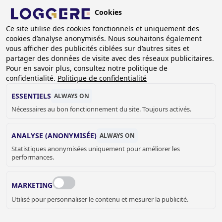
Aller
Cookies
au
BE (FR)
contenu
Ce site utilise des cookies fonctionnels et uniquement des
cookies d’analyse anonymisés. Nous souhaitons également
principal
vous afficher des publicités ciblées sur d’autres sites et
partager des données de visite avec des réseaux publicitaires.
Pour en savoir plus, consultez notre politique de
LAVABOS MULTIPOSTES
confidentialité.
Politique de confidentialité
ESSENTIELS
ALWAYS ON
Nécessaires au bon fonctionnement du site. Toujours activés.
FIL
D'ARIANE
Accueil
Sanitaire
Lavabos multipostes
ANALYSE (ANONYMISÉE)
ALWAYS ON
Statistiques anonymisées uniquement pour améliorer les
performances.
MARKETING
Utilisé pour personnaliser le contenu et mesurer la publicité.