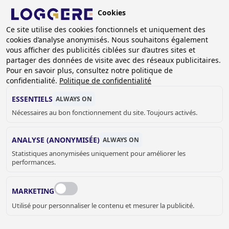
Aller
Cookies
au
BE (FR)
contenu
Ce site utilise des cookies fonctionnels et uniquement des
cookies d’analyse anonymisés. Nous souhaitons également
principal
vous afficher des publicités ciblées sur d’autres sites et
partager des données de visite avec des réseaux publicitaires.
Pour en savoir plus, consultez notre politique de
CATERING
confidentialité.
Politique de confidentialité
ESSENTIELS
ALWAYS ON
Nécessaires au bon fonctionnement du site. Toujours activés.
FIL
D'ARIANE
Accueil
Sanitaire
Catering
ANALYSE (ANONYMISÉE)
ALWAYS ON
Statistiques anonymisées uniquement pour améliorer les
La grande cuisine c’est une haute exigence en matière
performances.
d’hygiène apportée par l’utilisation de l’acier inoxydable.
Logger spécialiste de l’inox propose donc une gamme très
MARKETING
étudiée de lave mains hygiène et de plonges.
Utilisé pour personnaliser le contenu et mesurer la publicité.
JELLE MEYVIS