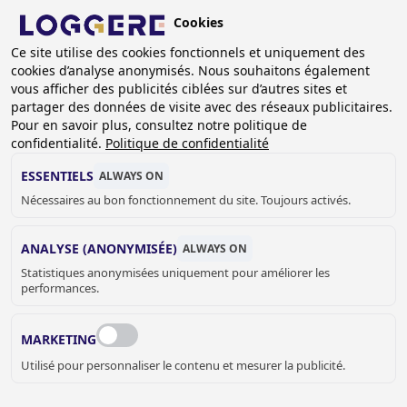
Aller
Cookies
au
BE (FR)
contenu
Ce site utilise des cookies fonctionnels et uniquement des
cookies d’analyse anonymisés. Nous souhaitons également
principal
vous afficher des publicités ciblées sur d’autres sites et
partager des données de visite avec des réseaux publicitaires.
Pour en savoir plus, consultez notre politique de
PANNEAUX DE DOUCHE
confidentialité.
Politique de confidentialité
ESSENTIELS
ALWAYS ON
Nécessaires au bon fonctionnement du site. Toujours activés.
FIL
D'ARIANE
Accueil
Sanitaire
Douches et bains
ANALYSE (ANONYMISÉE)
ALWAYS ON
Panneaux de douche
Statistiques anonymisées uniquement pour améliorer les
performances.
Les panneaux de douche Loggere se déclenchent à l'aide
d'un capteur ou d'un dispositif piézoélectrique. Ces
MARKETING
panneaux de douche sont notamment utilisés dans
Utilisé pour personnaliser le contenu et mesurer la publicité.
différentes sortes de centres sportifs.