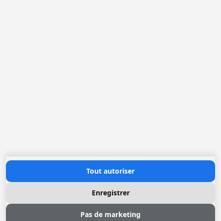
Loggere Metaalwerken N.V.
Europastraat 40
2321 Meer
(+32) 03 317 03 50
info@loggere.com
TVA: BE-0406.037.545
Heures d'ouverture
Lundi au Vendredi: 08h30 - 17h00
(notre salle d'exposition est à cet endroit)
Contactez nous
Tout autoriser
Enregistrer
Pas de marketing
© 2026 Loggere, Inc. All rights reserved