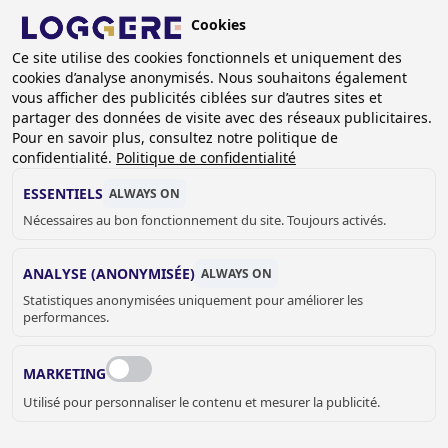
Aller
Cookies
au
BE (FR)
Ce site utilise des cookies fonctionnels et uniquement des
contenu
cookies d’analyse anonymisés. Nous souhaitons également
principal
vous afficher des publicités ciblées sur d’autres sites et
partager des données de visite avec des réseaux publicitaires.
Pour en savoir plus, consultez notre politique de
UTILITAIRE
confidentialité.
Politique de confidentialité
ESSENTIELS
ALWAYS ON
Nécessaires au bon fonctionnement du site. Toujours activés.
FIL
D'ARIANE
Accueil
Sanitaire
Utilitaire
ANALYSE (ANONYMISÉE)
ALWAYS ON
Statistiques anonymisées uniquement pour améliorer les
Ces produits qui ont une utilisation très spéciﬁque et
performances.
pratique. Ils s’adressent à de nombreux professionnels.
MARKETING
JELLE MEYVIS
Utilisé pour personnaliser le contenu et mesurer la publicité.
Vente de sanitaires intérieurs
+32 (0) 33 17 03 73