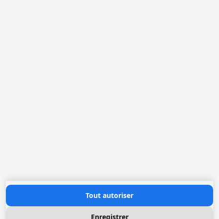
Belgique
France
Pays-Bas
Allemagne
Loggere Metaalwerken N.V.
Europastraat 40
2321 Meer
(+32) 03 317 03 50
info@loggere.com
TVA: BE-0406.037.545
Heures d'ouverture
Lundi au Vendredi: 08h30 - 17h00
(notre salle d'exposition est à cet endroit)
Contactez nous
Tout autoriser
Enregistrer