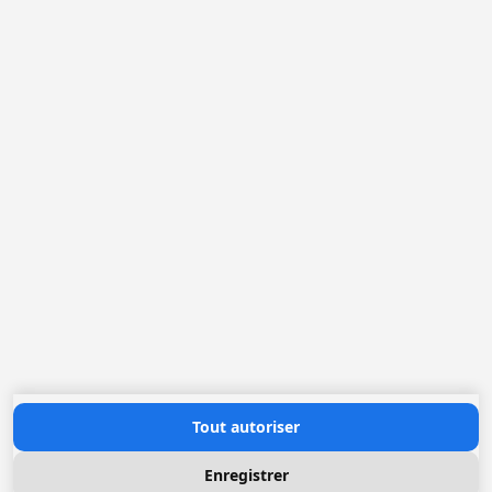
Belgique
France
Pays-Bas
Allemagne
Loggere Metaalwerken N.V.
Europastraat 40
2321 Meer
(+32) 03 317 03 50
info@loggere.com
TVA: BE-0406.037.545
Heures d'ouverture
Lundi au Vendredi: 08h30 - 17h00
(notre salle d'exposition est à cet endroit)
Contactez nous
Tout autoriser
Enregistrer