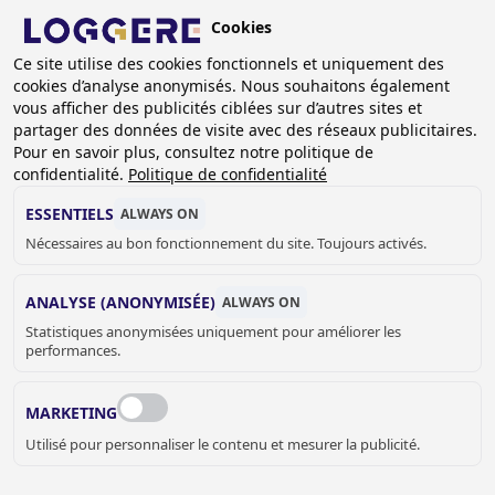
Aller
Cookies
au
BE (FR)
contenu
Ce site utilise des cookies fonctionnels et uniquement des
cookies d’analyse anonymisés. Nous souhaitons également
principal
vous afficher des publicités ciblées sur d’autres sites et
partager des données de visite avec des réseaux publicitaires.
APPAREILS DE SÉCHAGE
Pour en savoir plus, consultez notre politique de
confidentialité.
Politique de confidentialité
FIL
ESSENTIELS
ALWAYS ON
Nécessaires au bon fonctionnement du site. Toujours activés.
D'ARIANE
Accueil
Appareils de séchage
ANALYSE (ANONYMISÉE)
ALWAYS ON
Statistiques anonymisées uniquement pour améliorer les
performances.
MARKETING
Utilisé pour personnaliser le contenu et mesurer la publicité.
APPAREILS DE SÉCHAGE