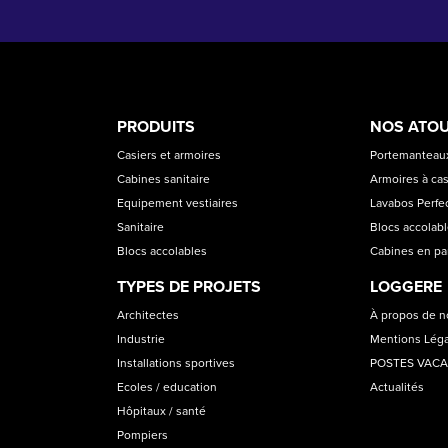
PRODUCT
ASS
PRODUITS
NOS ATO
CATEGORIES
Casiers et armoires
Portemanteaux
Cabines sanitaire
Armoires à cas
Equipement vestiaires
Lavabos Perfec
Sanitaire
Blocs accolab
Blocs accolables
Cabines en p
TYPES DE PROJETS
LOGGERE
Architectes
À propos de 
Industrie
Mentions Lég
Installations sportives
POSTES VAC
Ecoles / education
Actualités
Hôpitaux / santé
Pompiers