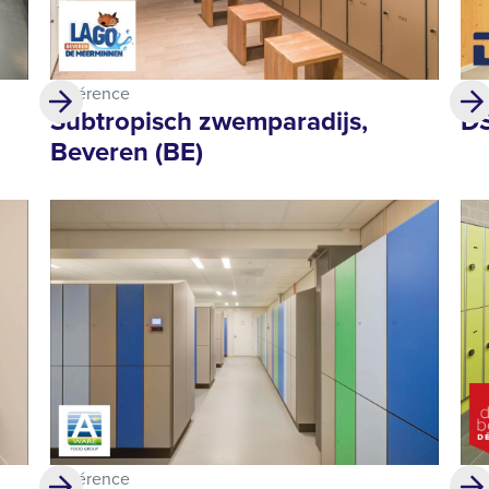
Référence
Réf
Subtropisch zwemparadijs,
DS
Beveren (BE)
Référence
Réf