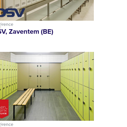
érence
V, Zaventem (BE)
érence