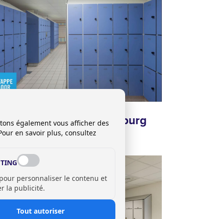
érence
embad Stappegoor, Tilburg
itons également vous afficher des
L)
Pour en savoir plus, consultez
TING
 pour personnaliser le contenu et
 la publicité.
Tout autoriser