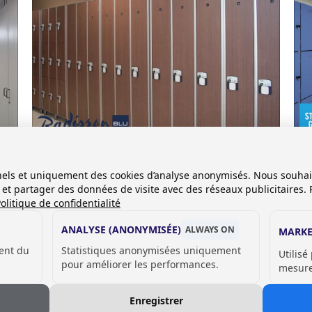
Référence
Réf
Radisson Blu Hotel, Nice (FR)
Zw
onnels et uniquement des cookies d’analyse anonymisés. Nous souha
(N
es et partager des données de visite avec des réseaux publicitaires. 
olitique de confidentialité
ANALYSE (ANONYMISÉE)
ALWAYS ON
MARKE
ent du
Statistiques anonymisées uniquement
Utilisé
pour améliorer les performances.
mesurer
Enregistrer