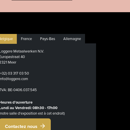
Belgique
France
Pays-Bas
Allemagne
Loggere Metaalwerken N.V.
Europastraat 40
2321 Meer
(+32) 03 317 03 50
info@loggere.com
TVA: BE-0406.037.545
Heures d'ouverture
Lundi au Vendredi: 08h30 - 17h00
(notre salle d'exposition est à cet endroit)
Contactez nous