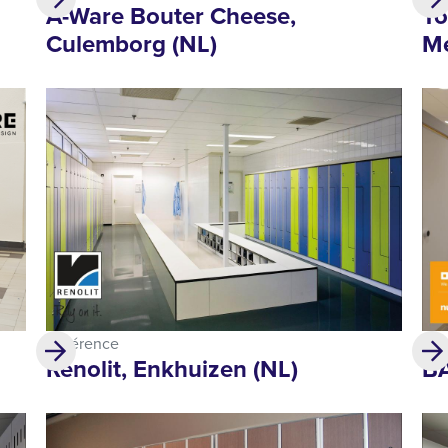
A-Ware Bouter Cheese,
To
Culemborg (NL)
Me
Référence
Réf
Renolit, Enkhuizen (NL)
BA