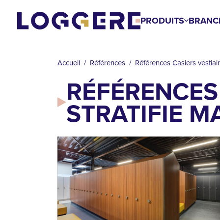
Aller
au
PRODUITS
BRANC
contenu
FIL
principal
D'ARIANE
Accueil
Références
Références Casiers vestiair
RÉFÉRENCES 
STRATIFIE M