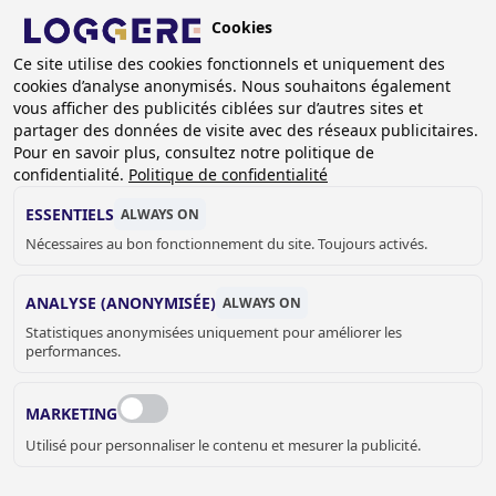
Aller
Cookies
au
BE (FR)
contenu
Ce site utilise des cookies fonctionnels et uniquement des
cookies d’analyse anonymisés. Nous souhaitons également
principal
vous afficher des publicités ciblées sur d’autres sites et
partager des données de visite avec des réseaux publicitaires.
Pour en savoir plus, consultez notre politique de
LAVABOS MURAUX
confidentialité.
Politique de confidentialité
ESSENTIELS
ALWAYS ON
Nécessaires au bon fonctionnement du site. Toujours activés.
FIL
D'ARIANE
Accueil
Sanitaire
Lavabos
Lavabos muraux
ANALYSE (ANONYMISÉE)
ALWAYS ON
Statistiques anonymisées uniquement pour améliorer les
LAVABOS MURAUX – MODÈLES
performances.
SUSPENDUS EN INOX
MARKETING
Les lavabos muraux sont des produits suspendus qui
Utilisé pour personnaliser le contenu et mesurer la publicité.
apportent des avantages supplémentaires tels qu’un
montage rapide, un espace libre dessous, un nettoyage