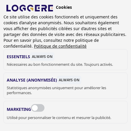
Aller
Cookies
au
BE (FR)
Ce site utilise des cookies fonctionnels et uniquement des
contenu
cookies d’analyse anonymisés. Nous souhaitons également
principal
vous afficher des publicités ciblées sur d’autres sites et
partager des données de visite avec des réseaux publicitaires.
ARMOIRES POUR LINGE
Pour en savoir plus, consultez notre politique de
PROPRE ET DE
confidentialité.
Politique de confidentialité
DISTRIBUTION
ESSENTIELS
ALWAYS ON
Nécessaires au bon fonctionnement du site. Toujours activés.
FIL
ANALYSE (ANONYMISÉE)
ALWAYS ON
D'ARIANE
Accueil
Casiers et armoires
Statistiques anonymisées uniquement pour améliorer les
Armoires pour linge propre et de distribution
performances.
MARKETING
Utilisé pour personnaliser le contenu et mesurer la publicité.