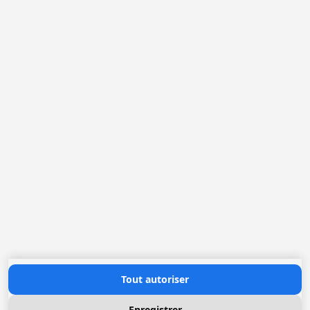
Belgique
France
Pays-Bas
Allemagne
Loggere Metaalwerken N.V.
Europastraat 40
2321 Meer
(+32) 03 317 03 50
info@loggere.com
TVA: BE-0406.037.545
Heures d'ouverture
Lundi au Vendredi: 08h30 - 17h00
(notre salle d'exposition est à cet endroit)
Contactez nous
Tout autoriser
Enregistrer