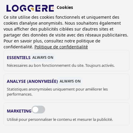
Aller
Cookies
au
BE (FR)
contenu
Ce site utilise des cookies fonctionnels et uniquement des
cookies d’analyse anonymisés. Nous souhaitons également
principal
vous afficher des publicités ciblées sur d’autres sites et
partager des données de visite avec des réseaux publicitaires.
Pour en savoir plus, consultez notre politique de
URINOIRS
confidentialité.
Politique de confidentialité
ESSENTIELS
ALWAYS ON
Nécessaires au bon fonctionnement du site. Toujours activés.
FIL
D'ARIANE
Accueil
Sanitaire
WC et urinoirs
Urinoirs
ANALYSE (ANONYMISÉE)
ALWAYS ON
Statistiques anonymisées uniquement pour améliorer les
Urinoir suspendu individuel – urinoir collectif suspendu –
performances.
Stalle urinoir, l’offre Loggere est très complète. Ces urinoirs
vont s’installer dans des endroits tels que les restaurants,
MARKETING
WC publics, Stades, Ecoles…. Fabriqués en acier
Utilisé pour personnaliser le contenu et mesurer la publicité.
inoxydables avec un grand choix de dimensions, Loggere
propose aussi de les faire sur mesure. Loggere peut fournir