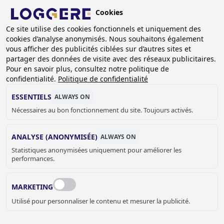
Aller
Cookies
au
BE (FR)
contenu
Ce site utilise des cookies fonctionnels et uniquement des
cookies d’analyse anonymisés. Nous souhaitons également
principal
FIL
vous afficher des publicités ciblées sur d’autres sites et
partager des données de visite avec des réseaux publicitaires.
D'ARIANE
Accueil
Bureaux modulaires
Bureaux mobiles - PREFAB
Pour en savoir plus, consultez notre politique de
Bureau mobile 4x2 m
confidentialité.
Politique de confidentialité
BUREAU MOBILE
ESSENTIELS
ALWAYS ON
Nécessaires au bon fonctionnement du site. Toujours activés.
4x2 m
ANALYSE (ANONYMISÉE)
Add to cart
ALWAYS ON
€ 6.055,00
Quantity
Statistiques anonymisées uniquement pour améliorer les
performances.
DEMANDER UN DEVIS OU PLUS
D'INFORMATIONS
MARKETING
Utilisé pour personnaliser le contenu et mesurer la publicité.