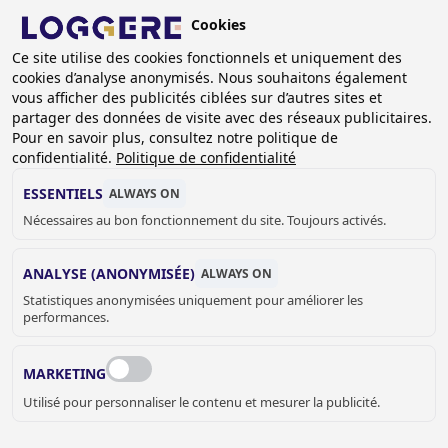
Aller
Cookies
au
BE (FR)
Ce site utilise des cookies fonctionnels et uniquement des
contenu
cookies d’analyse anonymisés. Nous souhaitons également
principal
vous afficher des publicités ciblées sur d’autres sites et
partager des données de visite avec des réseaux publicitaires.
PORTEMANTEAUX MURAUX
Pour en savoir plus, consultez notre politique de
confidentialité.
Politique de confidentialité
FIL
ESSENTIELS
ALWAYS ON
Nécessaires au bon fonctionnement du site. Toujours activés.
D'ARIANE
Accueil
Equipement vestiaires
Portemanteaux muraux
ANALYSE (ANONYMISÉE)
ALWAYS ON
Statistiques anonymisées uniquement pour améliorer les
performances.
MARKETING
Utilisé pour personnaliser le contenu et mesurer la publicité.
PORTEMANTEAUX MURAUX DE