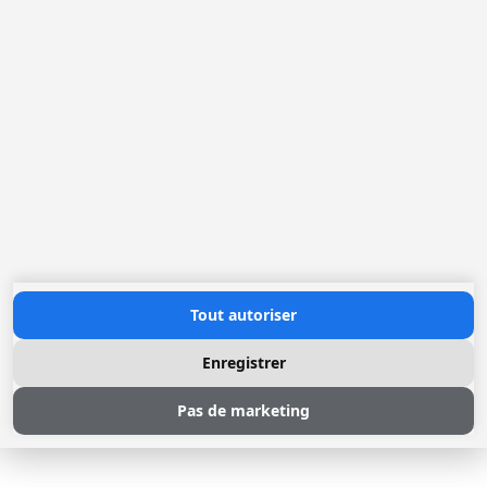
2321 Meer
(+32) 03 317 03 50
info@loggere.com
TVA: BE-0406.037.545
Heures d'ouverture
Lundi au Vendredi: 08h30 - 17h00
(notre salle d'exposition est à cet endroit)
Contactez nous
Tout autoriser
Enregistrer
Pas de marketing
© 2026 Loggere, Inc. All rights reserved