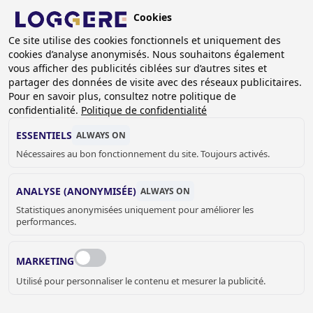
Aller
Cookies
au
contenu
Ce site utilise des cookies fonctionnels et uniquement des
cookies d’analyse anonymisés. Nous souhaitons également
principal
vous afficher des publicités ciblées sur d’autres sites et
partager des données de visite avec des réseaux publicitaires.
CABINES SANS CONTACT
Pour en savoir plus, consultez notre politique de
confidentialité.
Politique de confidentialité
FIL
ESSENTIELS
ALWAYS ON
Nécessaires au bon fonctionnement du site. Toujours activés.
D'ARIANE
Accueil
Cabines sanitaire
Cabines sans contact
CABINE SANITAIRE SANS CONTACT –
ANALYSE (ANONYMISÉE)
ALWAYS ON
LOOK&WAVE
Statistiques anonymisées uniquement pour améliorer les
performances.
Découvrez la version révolutionnaire de la cabine sanitaire
avec notre modèle Look&Wave. Une solution ultime pour
MARKETING
une hygiène optimale. Finis les poignées de porte des WC
Utilisé pour personnaliser le contenu et mesurer la publicité.
grâce à notre système d’ouverture sans contact. La
technologie Look&Wave garantit une propreté inégalée en