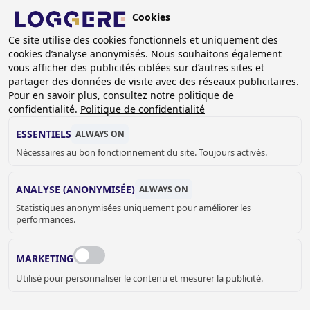
Aller
Cookies
au
BE (FR)
contenu
Ce site utilise des cookies fonctionnels et uniquement des
cookies d’analyse anonymisés. Nous souhaitons également
principal
FIL
vous afficher des publicités ciblées sur d’autres sites et
partager des données de visite avec des réseaux publicitaires.
D'ARIANE
Accueil
Branches
Piscines
Pour en savoir plus, consultez notre politique de
confidentialité.
Politique de confidentialité
PISCINES
ESSENTIELS
ALWAYS ON
Nécessaires au bon fonctionnement du site. Toujours activés.
ANALYSE (ANONYMISÉE)
ALWAYS ON
Statistiques anonymisées uniquement pour améliorer les
SOLUTIONS DURABLES ET
performances.
HYGIÉNIQUES POUR LES PISCINES
Complétez votre piscine avec nos produits hygiéniques et
MARKETING
durables pour l'industrie de la piscine.
Utilisé pour personnaliser le contenu et mesurer la publicité.
Chez Loggere, nous proposons une large gamme de