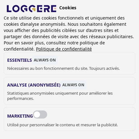
Aller
Cookies
au
BE (FR)
contenu
Ce site utilise des cookies fonctionnels et uniquement des
cookies d’analyse anonymisés. Nous souhaitons également
principal
FIL
vous afficher des publicités ciblées sur d’autres sites et
partager des données de visite avec des réseaux publicitaires.
D'ARIANE
Accueil
Références
Références casiers en Z
Pour en savoir plus, consultez notre politique de
confidentialité.
Politique de confidentialité
RÉFÉRENCES CASIERS EN
ESSENTIELS
ALWAYS ON
Z
Nécessaires au bon fonctionnement du site. Toujours activés.
ANALYSE (ANONYMISÉE)
ALWAYS ON
Statistiques anonymisées uniquement pour améliorer les
performances.
MARKETING
Utilisé pour personnaliser le contenu et mesurer la publicité.