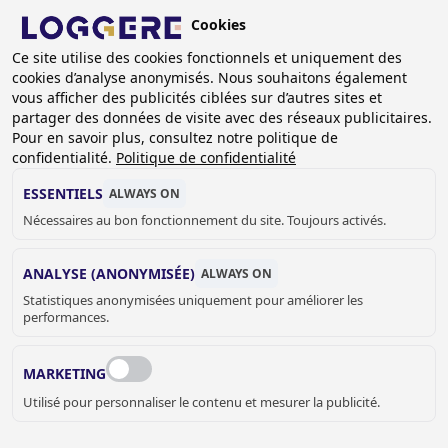
Aller
Cookies
au
BE (FR)
contenu
Ce site utilise des cookies fonctionnels et uniquement des
cookies d’analyse anonymisés. Nous souhaitons également
principal
FIL
vous afficher des publicités ciblées sur d’autres sites et
partager des données de visite avec des réseaux publicitaires.
D'ARIANE
Accueil
Références
Références blocs accolables
Pour en savoir plus, consultez notre politique de
confidentialité.
Politique de confidentialité
RÉFÉRENCES BLOCS
ESSENTIELS
ALWAYS ON
ACCOLABLES
Nécessaires au bon fonctionnement du site. Toujours activés.
ANALYSE (ANONYMISÉE)
ALWAYS ON
Statistiques anonymisées uniquement pour améliorer les
performances.
MARKETING
Utilisé pour personnaliser le contenu et mesurer la publicité.