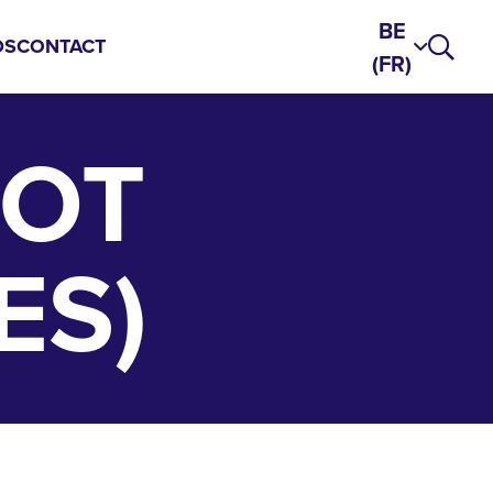
BE
DS
CONTACT
(FR)
OOT
ES)