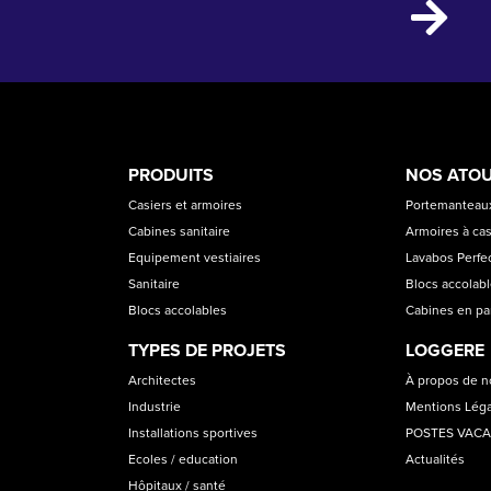
PRODUCT
ASS
PRODUITS
NOS ATO
CATEGORIES
Casiers et armoires
Portemanteaux
Cabines sanitaire
Armoires à cas
Equipement vestiaires
Lavabos Perfec
Sanitaire
Blocs accolab
Blocs accolables
Cabines en p
TYPES DE PROJETS
LOGGERE
Architectes
À propos de 
Industrie
Mentions Lég
Installations sportives
POSTES VAC
Ecoles / education
Actualités
Hôpitaux / santé