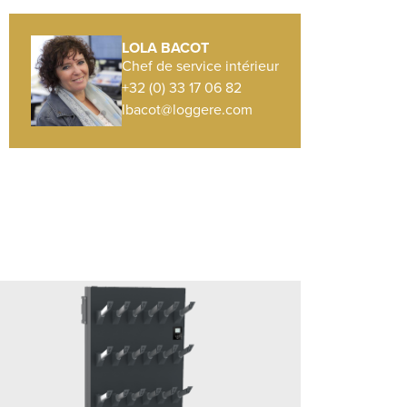
LOLA BACOT
Chef de service intérieur
+32 (0) 33 17 06 82
lbacot@loggere.com