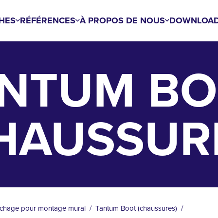
HES
RÉFÉRENCES
À PROPOS DE NOUS
DOWNLOA
NTUM B
HAUSSUR
échage pour montage mural
Tantum Boot (chaussures)