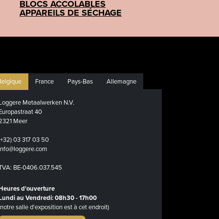
BLOCS ACCOLABLES
APPAREILS DE SÉCHAGE
Belgique
France
Pays-Bas
Allemagne
Loggere Metaalwerken N.V.
Europastraat 40
2321 Meer
(+32) 03 317 03 50
info@loggere.com
TVA: BE-0406.037.545
Heures d'ouverture
Lundi au Vendredi: 08h30 - 17h00
(notre salle d'exposition est à cet endroit)