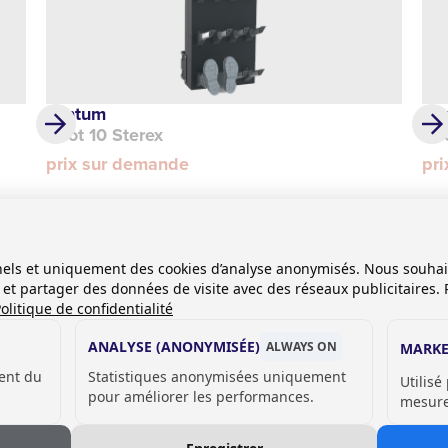
Tantum
Ta
Boot 10 Sterex
Boo
prix sur demande
pr
onnels et uniquement des cookies d’analyse anonymisés. Nous souha
es et partager des données de visite avec des réseaux publicitaires. 
olitique de confidentialité
ANALYSE (ANONYMISÉE)
ALWAYS ON
MARKE
ent du
Statistiques anonymisées uniquement
Utilisé
pour améliorer les performances.
mesurer