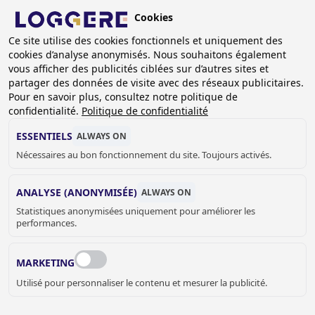
Aller
Cookies
au
BE (FR)
contenu
Ce site utilise des cookies fonctionnels et uniquement des
cookies d’analyse anonymisés. Nous souhaitons également
principal
vous afficher des publicités ciblées sur d’autres sites et
partager des données de visite avec des réseaux publicitaires.
Pour en savoir plus, consultez notre politique de
BAC À LESSIVE
confidentialité.
Politique de confidentialité
ESSENTIELS
ALWAYS ON
Nécessaires au bon fonctionnement du site. Toujours activés.
FIL
D'ARIANE
Accueil
Sanitaire
Utilitaire
Bac à lessive
ANALYSE (ANONYMISÉE)
ALWAYS ON
Statistiques anonymisées uniquement pour améliorer les
Bassins de vidage, bacs à lessive, bacs à multiples usages :
performances.
Ces bacs peuvent être profonds, avec plan incliné, avoir
une grille porte-seau, un dosseret. Ils se caractérisent par
MARKETING
leur fonction et répondent à de nombreuses demandes.
Utilisé pour personnaliser le contenu et mesurer la publicité.
JELLE MEYVIS