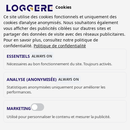
Aller
Cookies
au
BE (FR)
Ce site utilise des cookies fonctionnels et uniquement des
contenu
cookies d’analyse anonymisés. Nous souhaitons également
principal
vous afficher des publicités ciblées sur d’autres sites et
partager des données de visite avec des réseaux publicitaires.
Pour en savoir plus, consultez notre politique de
EVIERS POUR CUISINES
confidentialité.
Politique de confidentialité
EUREKA
ESSENTIELS
ALWAYS ON
Nécessaires au bon fonctionnement du site. Toujours activés.
FIL
ANALYSE (ANONYMISÉE)
ALWAYS ON
D'ARIANE
Accueil
Sanitaire
Catering
Eviers pour cuisines Eureka
Statistiques anonymisées uniquement pour améliorer les
performances.
Loggere dispose d’un assortiment de produits adaptés à
l’industrie alimentaire. La gamme de plonge EUREKA II
MARKETING
satisfait à de nombreux besoins de par sa variété en termes
Utilisé pour personnaliser le contenu et mesurer la publicité.
de dimensions. Elle se caractérise par une haute qualité de
fabrication. Elle répond à toutes les normes en vigueur. La