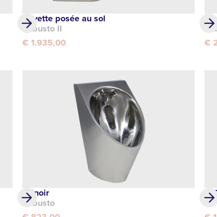
Cuvette posée au sol
Cu
Robusto II
Rob
€ 1.935,00
€ 
Urinoir
WC
Robusto
TY
€ 823,00
€ 