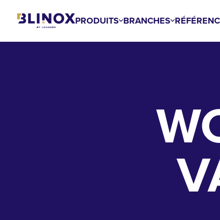
Aller
au
PRODUITS
BRANCHES
RÉFÉRENC
contenu
principal
WC
V