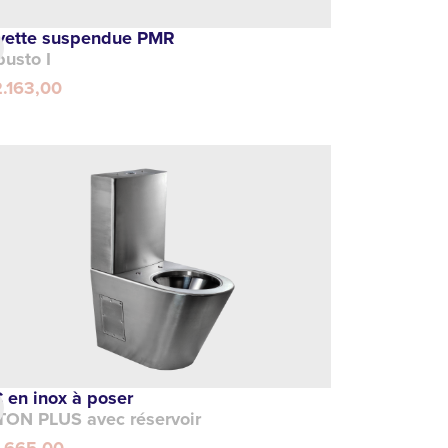
vette suspendue PMR
usto I
2.163,00
 en inox à poser
TON PLUS avec réservoir
1.665,00