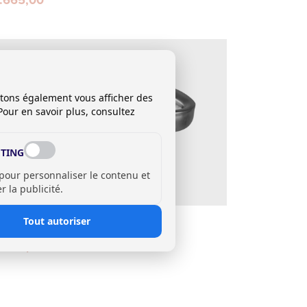
itons également vous afficher des
Pour en savoir plus, consultez
TING
 pour personnaliser le contenu et
 la publicité.
vette posée
Tout autoriser
usto III
2.347,00