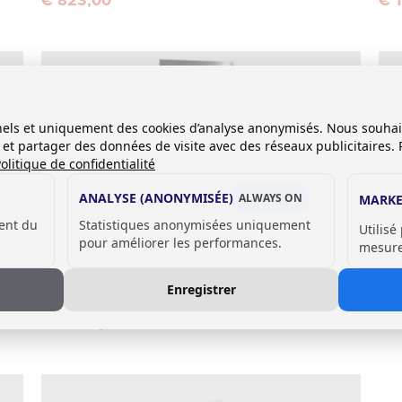
onnels et uniquement des cookies d’analyse anonymisés. Nous souha
es et partager des données de visite avec des réseaux publicitaires. 
olitique de confidentialité
ANALYSE (ANONYMISÉE)
ALWAYS ON
MARKE
ent du
Statistiques anonymisées uniquement
Utilisé
pour améliorer les performances.
mesurer
Cuvette WC avec dosseret
Cu
Enregistrer
Robusto II
Rob
€ 2.627,00
€ 