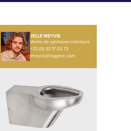
JELLE MEYVIS
Vente de sanitaires intérieurs
+32 (0) 33 17 03 73
jmeyvis@loggere.com