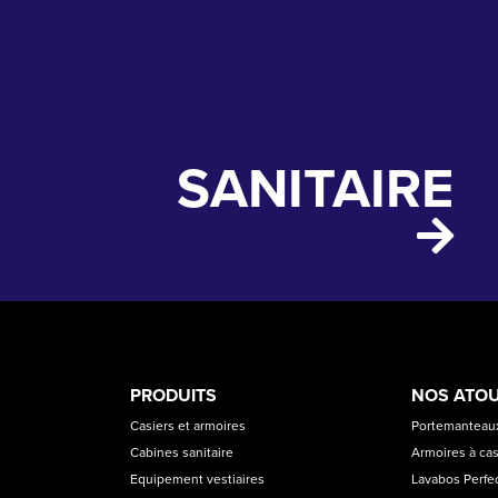
SANITAIRE
PRODUCT
ASS
PRODUITS
NOS ATO
CATEGORIES
Casiers et armoires
Portemanteaux
Cabines sanitaire
Armoires à cas
Equipement vestiaires
Lavabos Perfec