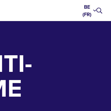
BE
(FR)
TI-
ME