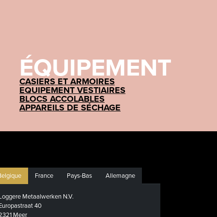
ÉQUIPEMENT
CASIERS ET ARMOIRES
EQUIPEMENT VESTIAIRES
BLOCS ACCOLABLES
APPAREILS DE SÉCHAGE
Belgique
France
Pays-Bas
Allemagne
Loggere Metaalwerken N.V.
Europastraat 40
2321 Meer