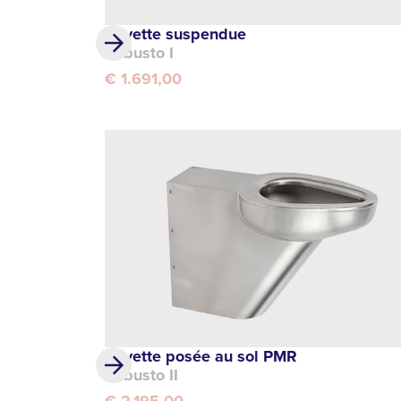
Cuvette suspendue
Robusto I
€ 1.691,00
Cuvette posée au sol PMR
Robusto II
€ 2.195,00