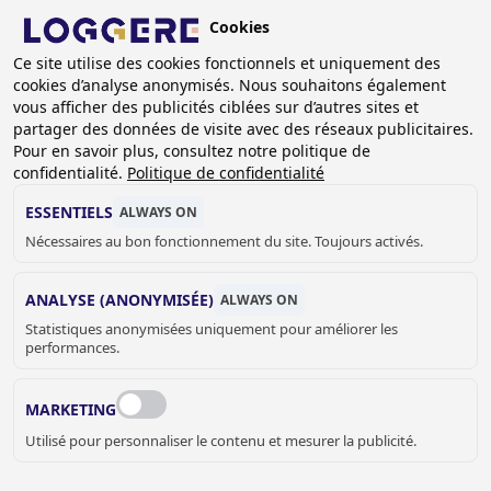
Aller
Cookies
au
BE (FR)
contenu
Ce site utilise des cookies fonctionnels et uniquement des
cookies d’analyse anonymisés. Nous souhaitons également
principal
vous afficher des publicités ciblées sur d’autres sites et
partager des données de visite avec des réseaux publicitaires.
Pour en savoir plus, consultez notre politique de
ENSEMBLES DE DOUCHE
confidentialité.
Politique de confidentialité
ENCASTRÉS
ESSENTIELS
ALWAYS ON
Nécessaires au bon fonctionnement du site. Toujours activés.
FIL
ANALYSE (ANONYMISÉE)
ALWAYS ON
D'ARIANE
Accueil
Sanitaire
Douches et bains
Statistiques anonymisées uniquement pour améliorer les
performances.
Ensembles de douche encastrés
MARKETING
JELLE MEYVIS
Utilisé pour personnaliser le contenu et mesurer la publicité.
Vente de sanitaires intérieurs
+32 (0) 33 17 03 73