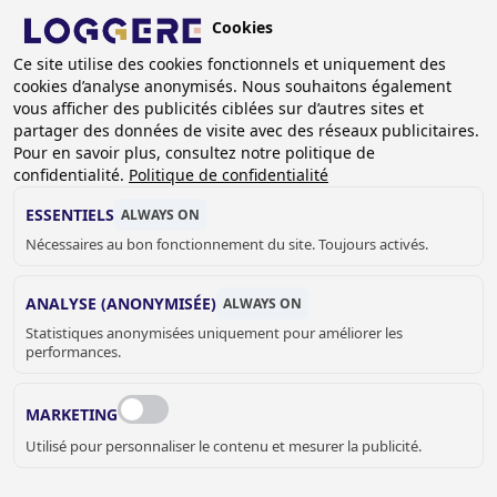
Aller
Cookies
au
BE (FR)
contenu
Ce site utilise des cookies fonctionnels et uniquement des
cookies d’analyse anonymisés. Nous souhaitons également
principal
vous afficher des publicités ciblées sur d’autres sites et
partager des données de visite avec des réseaux publicitaires.
Pour en savoir plus, consultez notre politique de
LAVABO RIGOLE
confidentialité.
Politique de confidentialité
ESSENTIELS
ALWAYS ON
Nécessaires au bon fonctionnement du site. Toujours activés.
FIL
D'ARIANE
Accueil
Sanitaire
Lavabo Rigole
ANALYSE (ANONYMISÉE)
ALWAYS ON
Statistiques anonymisées uniquement pour améliorer les
performances.
MARKETING
Utilisé pour personnaliser le contenu et mesurer la publicité.