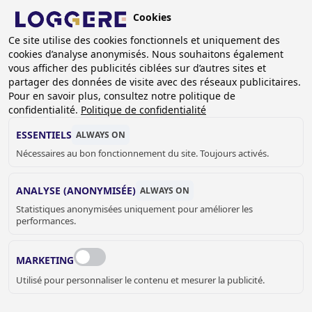
Aller
Cookies
au
BE (FR)
contenu
Ce site utilise des cookies fonctionnels et uniquement des
cookies d’analyse anonymisés. Nous souhaitons également
principal
vous afficher des publicités ciblées sur d’autres sites et
partager des données de visite avec des réseaux publicitaires.
Pour en savoir plus, consultez notre politique de
TABLES DE TRAVAIL EN INOX
confidentialité.
Politique de confidentialité
ESSENTIELS
ALWAYS ON
Nécessaires au bon fonctionnement du site. Toujours activés.
FIL
D'ARIANE
Accueil
Sanitaire
Catering
Tables de travail en Inox
ANALYSE (ANONYMISÉE)
ALWAYS ON
Statistiques anonymisées uniquement pour améliorer les
performances.
MARKETING
Utilisé pour personnaliser le contenu et mesurer la publicité.