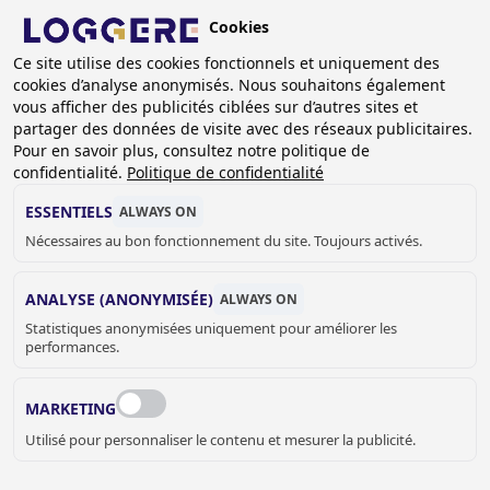
Aller
Cookies
au
BE (FR)
contenu
Ce site utilise des cookies fonctionnels et uniquement des
cookies d’analyse anonymisés. Nous souhaitons également
principal
FIL
vous afficher des publicités ciblées sur d’autres sites et
partager des données de visite avec des réseaux publicitaires.
D'ARIANE
Accueil
Branches
Pompiers
Pour en savoir plus, consultez notre politique de
confidentialité.
Politique de confidentialité
POMPIERS
ESSENTIELS
ALWAYS ON
Nécessaires au bon fonctionnement du site. Toujours activés.
ANALYSE (ANONYMISÉE)
ALWAYS ON
Statistiques anonymisées uniquement pour améliorer les
DES PRODUITS ROBUSTES ET FIABLES
performances.
POUR LES POMPIERS
Chez Loggere, nous proposons une large gamme de
MARKETING
produits spécialement conçus pour les pompiers, tels que
Utilisé pour personnaliser le contenu et mesurer la publicité.
des
armoires à équipements de pompiers
, des
installations de lavage de bottes
, des
éviers
, des
fontaines