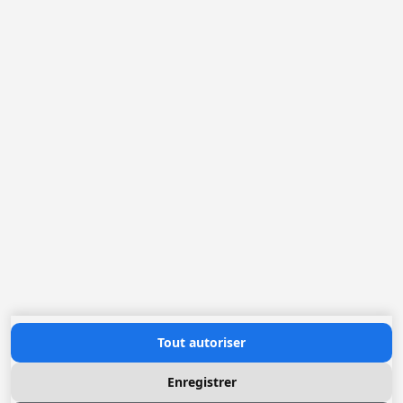
Belgique
France
Pays-Bas
Allemagne
Loggere Metaalwerken N.V.
Europastraat 40
2321 Meer
(+32) 03 317 03 50
info@loggere.com
TVA: BE-0406.037.545
Heures d'ouverture
Lundi au Vendredi: 08h30 - 17h00
(notre salle d'exposition est à cet endroit)
Contactez nous
Tout autoriser
Enregistrer