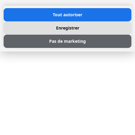
Tout autoriser
Enregistrer
Pas de marketing
© 2026 Loggere, Inc. All rights reserved