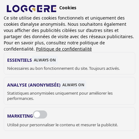
Aller
Cookies
au
BE
Ce site utilise des cookies fonctionnels et uniquement des
contenu
cookies d’analyse anonymisés. Nous souhaitons également
principal
FIL
vous afficher des publicités ciblées sur d’autres sites et
partager des données de visite avec des réseaux publicitaires.
D'ARIANE
Accueil
Bureaux modulaires
Pour en savoir plus, consultez notre politique de
Cloison de bureau modulaire
Cloison de bureau modulaire
confidentialité.
Politique de confidentialité
CLOISON DE BUREAU
ESSENTIELS
ALWAYS ON
Nécessaires au bon fonctionnement du site. Toujours activés.
MODULAIRE
ANALYSE (ANONYMISÉE)
ALWAYS ON
Add to cart
prix sur demande
Statistiques anonymisées uniquement pour améliorer les
Quantity
performances.
DEMANDER UN DEVIS OU PLUS
D'INFORMATIONS
MARKETING
Utilisé pour personnaliser le contenu et mesurer la publicité.