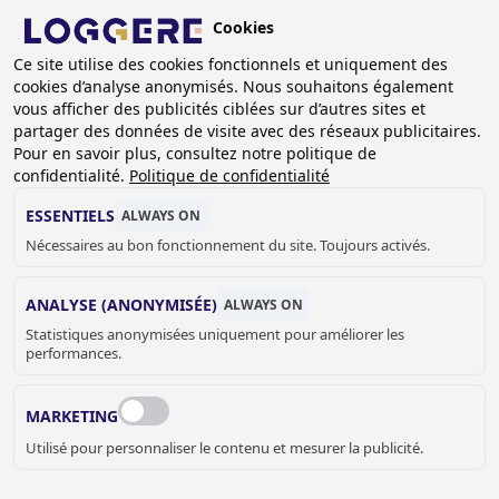
Aller
Cookies
au
BE (FR)
Ce site utilise des cookies fonctionnels et uniquement des
contenu
cookies d’analyse anonymisés. Nous souhaitons également
principal
vous afficher des publicités ciblées sur d’autres sites et
partager des données de visite avec des réseaux publicitaires.
Pour en savoir plus, consultez notre politique de
LAVABOS COLLECTIFS
confidentialité.
Politique de confidentialité
ESSENTIELS
ALWAYS ON
Nécessaires au bon fonctionnement du site. Toujours activés.
FIL
D'ARIANE
Accueil
Sanitaire
Lavabo Rigole
Lavabos collectifs
ANALYSE (ANONYMISÉE)
ALWAYS ON
Statistiques anonymisées uniquement pour améliorer les
LAVABOS COLLECTIFS –
performances.
MODÈLES MURAUX ET SUR
PIED
MARKETING
Utilisé pour personnaliser le contenu et mesurer la publicité.
Les lavabos collectifs muraux sont disponibles en plusieurs
dimensions. Ils peuvent être équipés d’un dosseret. Les