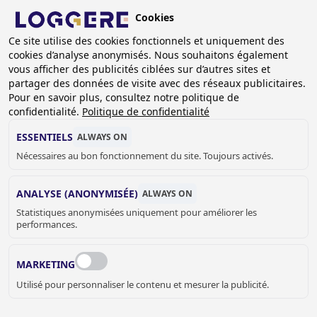
Aller
Cookies
au
BE (FR)
Ce site utilise des cookies fonctionnels et uniquement des
contenu
cookies d’analyse anonymisés. Nous souhaitons également
principal
vous afficher des publicités ciblées sur d’autres sites et
partager des données de visite avec des réseaux publicitaires.
Pour en savoir plus, consultez notre politique de
URINOIRS COLLECTIFS
confidentialité.
Politique de confidentialité
ESSENTIELS
ALWAYS ON
Nécessaires au bon fonctionnement du site. Toujours activés.
FIL
D'ARIANE
Accueil
Sanitaire
WC et urinoirs
Urinoirs collectifs
ANALYSE (ANONYMISÉE)
ALWAYS ON
Statistiques anonymisées uniquement pour améliorer les
Urinoir suspendu individuel – urinoir collectif suspendu –
performances.
Stalle urinoir, l’offre Loggere est très complète. Ces urinoirs
vont s’installer dans des endroits tels que les restaurants,
MARKETING
WC publics, Stades, Ecoles…. Fabriqués en acier
Utilisé pour personnaliser le contenu et mesurer la publicité.
inoxydables avec un grand choix de dimensions, Loggere
propose aussi de les faire sur mesure. Loggere peut fournir