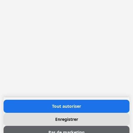
Loggere Metaalwerken N.V.
Europastraat 40
2321 Meer
(+32) 03 317 03 50
info@loggere.com
TVA: BE-0406.037.545
Heures d'ouverture
Lundi au Vendredi: 08h30 - 17h00
(notre salle d'exposition est à cet endroit)
Contactez nous
Tout autoriser
Enregistrer
Pas de marketing