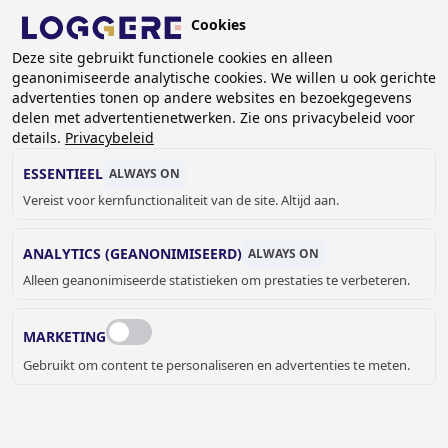
Overslaan
Cookies
en
NL
Deze site gebruikt functionele cookies en alleen
naar
geanonimiseerde analytische cookies. We willen u ook gerichte
de
KRUIMELPAD
advertenties tonen op andere websites en bezoekgegevens
inhoud
delen met advertentienetwerken. Zie ons privacybeleid voor
Home
Branches
Brandweer
gaan
details.
Privacybeleid
BRANDWEER
ESSENTIEEL
ALWAYS ON
Vereist voor kernfunctionaliteit van de site. Altijd aan.
ANALYTICS (GEANONIMISEERD)
ALWAYS ON
Alleen geanonimiseerde statistieken om prestaties te verbeteren.
ROBUUSTE EN BETROUWBARE
PRODUCTEN VOOR DE BRANDWEER
MARKETING
Bij Loggere bieden we een breed scala aan producten
Gebruikt om content te personaliseren en advertenties te meten.
speciaal voor de brandweer, zoals
brandweerkasten
,
laarzenwas-installaties
,
wastroggen
,
drinkfonteinen
en
uitgietbakken
. Onze producten zijn ontworpen voor