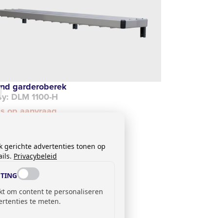
nd garderoberek
sy: DLM 1100-H
js op aanvraag
k gerichte advertenties tonen op
ils.
Privacybeleid
TING
kt om content te personaliseren
ertenties te meten.