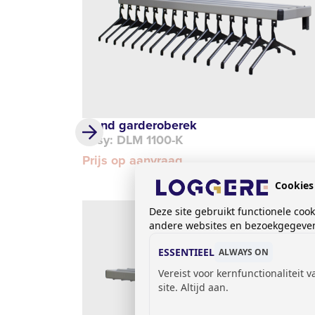
Wand garderoberek
Easy: DLM 1100-K
Prijs op aanvraag
Cookies
Deze site gebruikt functionele coo
andere websites en bezoekgegevens
ESSENTIEEL
ALWAYS ON
Vereist voor kernfunctionaliteit 
site. Altijd aan.