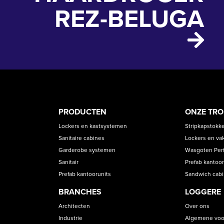
REZ-BELUGA
PRODUCT
ASS
PRODUCTEN
ONZE TR
CATEGORIES
Lockers en kastsystemen
Stripkapstokk
Sanitaire cabines
Lockers en va
Garderobe systemen
Wasgoten Perfe
Sanitair
Prefab kantoor
Prefab kantoorunits
Sandwich cab
BRANCHES
LOGGERE
Architecten
Over ons
Industrie
Algemene voo