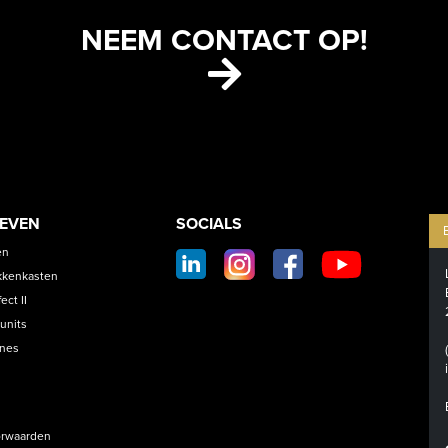
NEEM CONTACT OP!
ETS
CONTACT
OEVEN
SOCIALS
SOCIAL
en
FOOTER
kkenkasten
ct II
units
ines
rwaarden