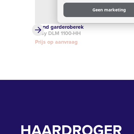
Geen marketing
Wand garderoberek
Easy DLM 1100-HH
Prijs op aanvraag
HAARDROGER