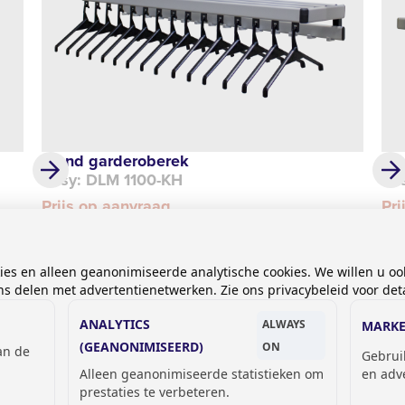
Wand garderoberek
Wa
Easy: DLM 1100-KH
Ea
Prijs op aanvraag
Pri
kies en alleen geanonimiseerde analytische cookies. We willen u oo
 delen met advertentienetwerken. Zie ons privacybeleid voor deta
ANALYTICS
ALWAYS
MARKE
(GEANONIMISEERD)
ON
van de
Gebrui
Alleen geanonimiseerde statistieken om
en adv
prestaties te verbeteren.