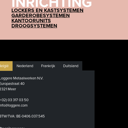
INRICHTING
LOCKERS EN KASTSYSTEMEN
GARDEROBESYSTEMEN
KANTOORUNITS
DROOGSYSTEMEN
België
Nederland
Frankrijk
Duitsland
Loggere Metaalwerken N.V.
Europastraat 40
2321 Meer
(+32) 03 317 03 50
info@loggere.com
BTW/TVA: BE-0406.037.545