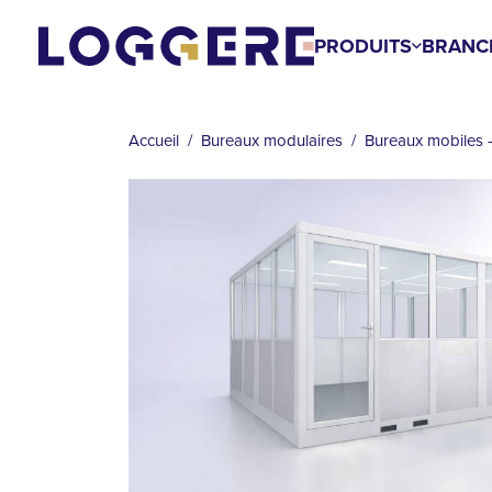
Aller
au
PRODUITS
BRANC
contenu
FIL
principal
D'ARIANE
Accueil
Bureaux modulaires
Bureaux mobiles 