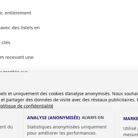
ir, entièrement
 avec des listels en
 clés
um recevant une
ur montée sur
 mm d‘épaisseur
onnels et uniquement des cookies d’analyse anonymisés. Nous souha
anc.
es et partager des données de visite avec des réseaux publicitaires. 
no
olitique de confidentialité
ANALYSE (ANONYMISÉE)
ALWAYS ON
MARKE
e et 2600 mm de haut
ent du
Statistiques anonymisées uniquement
Utilisé
pour améliorer les performances.
u à l'intérieur.
mesurer