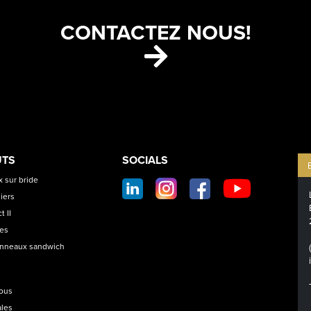
CONTACTEZ NOUS!
ETS
CONTACT
UTS
SOCIALS
SOCIAL
 sur bride
FOOTER
iers
t II
les
anneaux sandwich
nous
ales