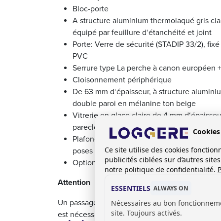
Bloc-porte
A structure aluminium thermolaqué gris cla
équipé par feuillure d‘étanchéité et joint
Porte: Verre de sécurité (STADIP 33/2), fixé
PVC
Serrure type La perche à canon européen +
Cloisonnement périphérique
De 63 mm d‘épaisseur, à structure alumini
double paroi en mélanine ton beige
Vitrerie en glace claire de 4 mm d‘épaisse
pareclose PVC d‘étanchéité
Cookies
Plafond Panneaux en mélanine blanc de 12
Ce site utilise des cookies foncti
poses sur poutre centrale en acier laqué bl
publicités ciblées sur d’autres sit
Option: Ensemble électrique en 220V mo
notre politique de confidentialité.
P
Attention
ESSENTIELS
ALWAYS ON
Un passage libre d'au moins 3400 mm de larg
Nécessaires au bon fonctionnem
site. Toujours activés.
est nécessaire pour accueillir les unités de burea