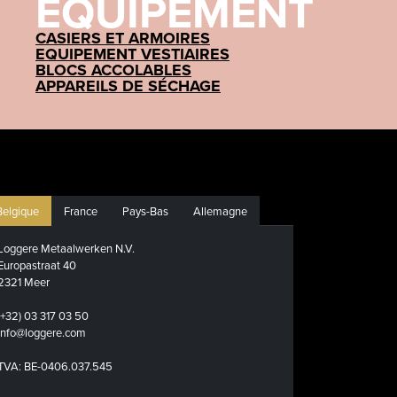
ÉQUIPEMENT
CASIERS ET ARMOIRES
EQUIPEMENT VESTIAIRES
BLOCS ACCOLABLES
APPAREILS DE SÉCHAGE
Belgique
France
Pays-Bas
Allemagne
Loggere Metaalwerken N.V.
Europastraat 40
2321 Meer
(+32) 03 317 03 50
info@loggere.com
TVA: BE-0406.037.545