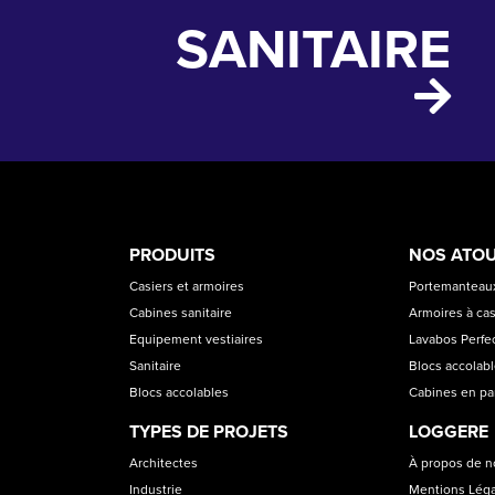
SANITAIRE
PRODUCT
ASS
PRODUITS
NOS ATO
CATEGORIES
Casiers et armoires
Portemanteaux
Cabines sanitaire
Armoires à cas
Equipement vestiaires
Lavabos Perfec
Sanitaire
Blocs accolab
Blocs accolables
Cabines en p
TYPES DE PROJETS
LOGGERE
Architectes
À propos de 
Industrie
Mentions Lég