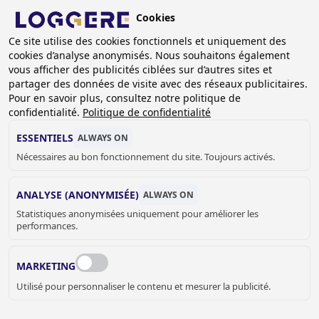
Aller
Cookies
au
BE (FR)
Ce site utilise des cookies fonctionnels et uniquement des
contenu
cookies d’analyse anonymisés. Nous souhaitons également
principal
FIL
vous afficher des publicités ciblées sur d’autres sites et
partager des données de visite avec des réseaux publicitaires.
D'ARIANE
Accueil
Bureaux modulaires
Bureaux mobiles - PREFAB
Pour en savoir plus, consultez notre politique de
Bureau mobile 5x3 m
confidentialité.
Politique de confidentialité
BUREAU MOBILE
ESSENTIELS
ALWAYS ON
Nécessaires au bon fonctionnement du site. Toujours activés.
5x3 m
ANALYSE (ANONYMISÉE)
Add to cart
ALWAYS ON
€ 8.711,00
Quantity
Statistiques anonymisées uniquement pour améliorer les
performances.
DEMANDER UN DEVIS OU PLUS
D'INFORMATIONS
MARKETING
Utilisé pour personnaliser le contenu et mesurer la publicité.