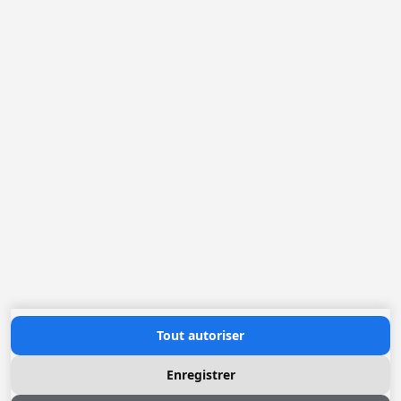
Belgique
France
Pays-Bas
Allemagne
Loggere Metaalwerken N.V.
Europastraat 40
2321 Meer
(+32) 03 317 03 50
info@loggere.com
TVA: BE-0406.037.545
Heures d'ouverture
Lundi au Vendredi: 08h30 - 17h00
(notre salle d'exposition est à cet endroit)
Contactez nous
Tout autoriser
Enregistrer