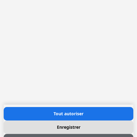
Belgique
France
Pays-Bas
Allemagne
Loggere Metaalwerken N.V.
Europastraat 40
2321 Meer
(+32) 03 317 03 50
info@loggere.com
TVA: BE-0406.037.545
Heures d'ouverture
Lundi au Vendredi: 08h30 - 17h00
(notre salle d'exposition est à cet endroit)
Contactez nous
Tout autoriser
Enregistrer