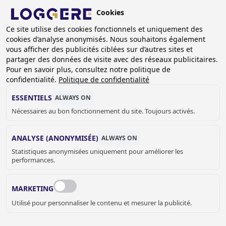
Aller
Cookies
au
BE (FR)
contenu
Ce site utilise des cookies fonctionnels et uniquement des
cookies d’analyse anonymisés. Nous souhaitons également
principal
FIL
vous afficher des publicités ciblées sur d’autres sites et
partager des données de visite avec des réseaux publicitaires.
D'ARIANE
Accueil
Bureaux modulaires
Bureaux mobiles - PREFAB
Pour en savoir plus, consultez notre politique de
Bureau mobile 4x3 m
confidentialité.
Politique de confidentialité
BUREAU MOBILE
ESSENTIELS
ALWAYS ON
Nécessaires au bon fonctionnement du site. Toujours activés.
4x3 m
ANALYSE (ANONYMISÉE)
Add to cart
ALWAYS ON
€ 6.953,00
Quantity
Statistiques anonymisées uniquement pour améliorer les
performances.
DEMANDER UN DEVIS OU PLUS
D'INFORMATIONS
MARKETING
Utilisé pour personnaliser le contenu et mesurer la publicité.