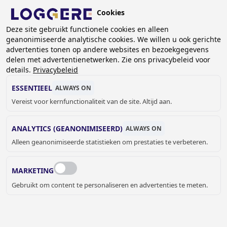
Overslaan
Cookies
en
BE (NL)
naar
Deze site gebruikt functionele cookies en alleen
geanonimiseerde analytische cookies. We willen u ook gerichte
de
advertenties tonen op andere websites en bezoekgegevens
inhoud
delen met advertentienetwerken. Zie ons privacybeleid voor
gaan
details.
Privacybeleid
ESSENTIEEL
ALWAYS ON
Vereist voor kernfunctionaliteit van de site. Altijd aan.
ANALYTICS (GEANONIMISEERD)
ALWAYS ON
Alleen geanonimiseerde statistieken om prestaties te verbeteren.
MARKETING
Gebruikt om content te personaliseren en advertenties te meten.