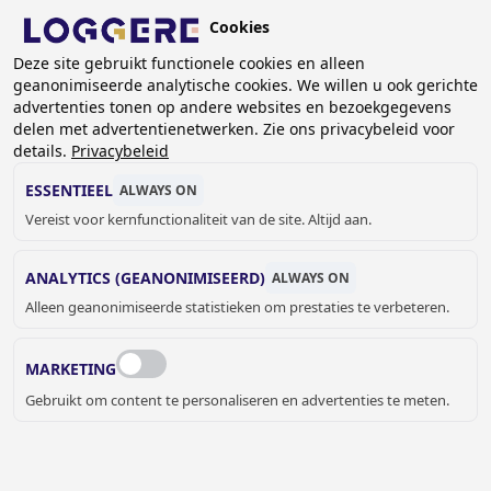
Overslaan
Cookies
en
BE (NL)
Deze site gebruikt functionele cookies en alleen
naar
geanonimiseerde analytische cookies. We willen u ook gerichte
de
advertenties tonen op andere websites en bezoekgegevens
inhoud
delen met advertentienetwerken. Zie ons privacybeleid voor
gaan
details.
Privacybeleid
SPIEGELS
ESSENTIEEL
ALWAYS ON
Vereist voor kernfunctionaliteit van de site. Altijd aan.
KRUIMELPAD
ANALYTICS (GEANONIMISEERD)
ALWAYS ON
Home
Sanitair
Sanitaire accessoires
Spiegels
Alleen geanonimiseerde statistieken om prestaties te verbeteren.
De verschillende vormen en soorten spiegels bieden
mogelijkheden voor kleine en grote sanitaire ruimtes.
MARKETING
Gevangenissen
en de
zorginstellingen
kunnen gebruik
Gebruikt om content te personaliseren en advertenties te meten.
maken van onze vandaalbestendige spiegels.
JELLE MEYVIS