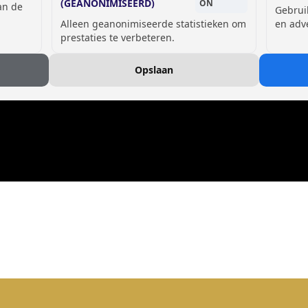
(GEANONIMISEERD)
ON
van de
Gebrui
Alleen geanonimiseerde statistieken om
en adv
prestaties te verbeteren.
Opslaan