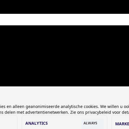
kies en alleen geanonimiseerde analytische cookies. We willen u oo
 delen met advertentienetwerken. Zie ons privacybeleid voor deta
ANALYTICS
ALWAYS
MARKE