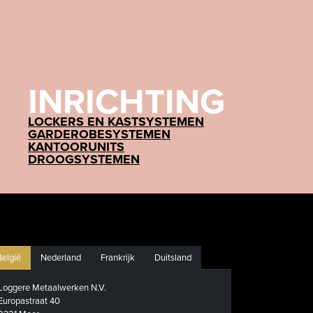
INRICHTING
LOCKERS EN KASTSYSTEMEN
GARDEROBESYSTEMEN
KANTOORUNITS
DROOGSYSTEMEN
België
Nederland
Frankrijk
Duitsland
Loggere Metaalwerken N.V.
Europastraat 40