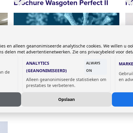
Brochure Wasgoten Perfect II
Ni
kies en alleen geanonimiseerde analytische cookies. We willen u oo
 delen met advertentienetwerken. Zie ons privacybeleid voor deta
ANALYTICS
ALWAYS
MARKE
(GEANONIMISEERD)
ON
van de
Gebrui
Alleen geanonimiseerde statistieken om
en adv
prestaties te verbeteren.
23 maart 2020
04 
Telewerken vanwege COVID-19
NI
Opslaan
a
de