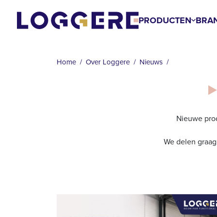
Overslaan
en
PRODUCTEN
BRA
naar
KRUIMELPAD
de
inhoud
Home
Over Loggere
Nieuws
gaan
Nieuwe prod
We delen graag 