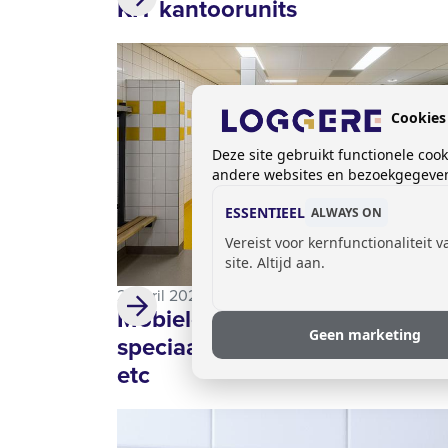
KIT kantoorunits
Cookies
Deze site gebruikt functionele coo
andere websites en bezoekgegevens
ESSENTIEEL
ALWAYS ON
Vereist voor kernfunctionaliteit 
site. Altijd aan.
21 april 2020
Mobiele RVS wastafel SOLO
Geen marketing
speciaal voor tijden van Coron
etc