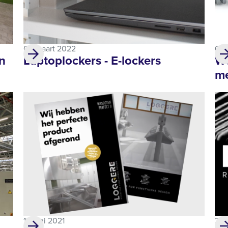
03 maart 2022
08 
n
Laptoplockers - E-lockers
We
me
18 juni 2021
25 