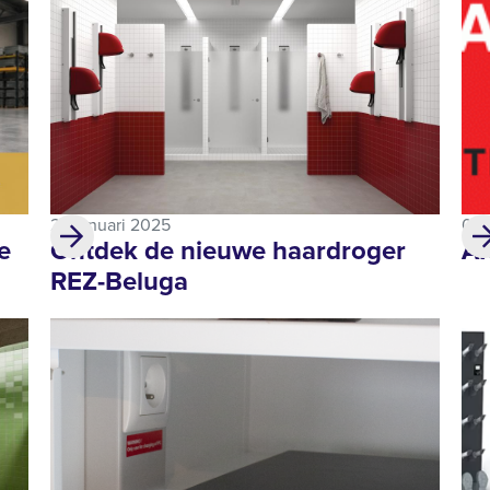
22 januari 2025
06 
e
Ontdek de nieuwe haardroger
A
REZ-Beluga