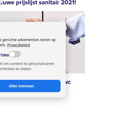
euwe prijslijst sanitair 2021!
k gerichte advertenties tonen op
ils.
Privacybeleid
TING
kt om content te personaliseren
ertenties te meten.
november 2019
EUW! Contactloos een wc
Alles toestaan
ur openen