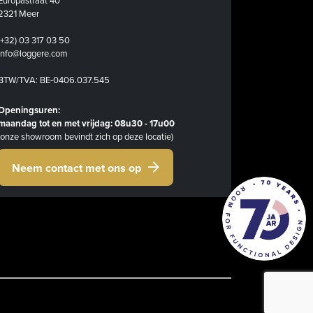
Europastraat 40
2321 Meer
(+32) 03 317 03 50
info@loggere.com
BTW/TVA: BE-0406.037.545
Openingsuren:
maandag tot en met vrijdag: 08u30 - 17u00
(onze showroom bevindt zich op deze locatie)
Neem contact met ons op