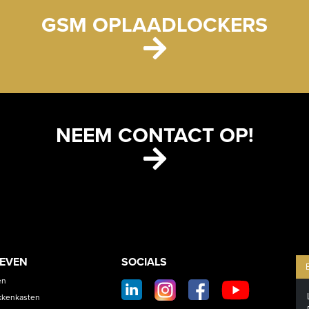
GSM OPLAADLOCKERS
NEEM CONTACT OP!
ETS
CONTACT
OEVEN
SOCIALS
SOCIAL
en
FOOTER
kkenkasten