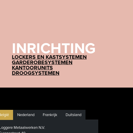
INRICHTING
LOCKERS EN KASTSYSTEMEN
GARDEROBESYSTEMEN
KANTOORUNITS
DROOGSYSTEMEN
België
Nederland
Frankrijk
Duitsland
Loggere Metaalwerken N.V.