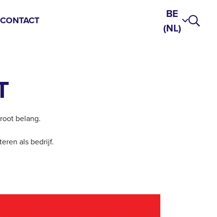
BE
S
CONTACT
(NL)
T
root belang.
ren als bedrijf.