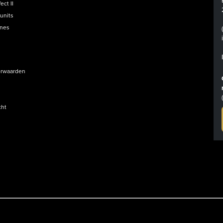
ct II
units
ines
rwaarden
cht