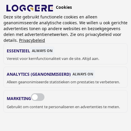
Overslaan
Cookies
en
NL
naar
Deze site gebruikt functionele cookies en alleen
geanonimiseerde analytische cookies. We willen u ook gerichte
de
advertenties tonen op andere websites en bezoekgegevens
inhoud
delen met advertentienetwerken. Zie ons privacybeleid voor
gaan
details.
Privacybeleid
ESSENTIEEL
ALWAYS ON
Vereist voor kernfunctionaliteit van de site. Altijd aan.
ANALYTICS (GEANONIMISEERD)
ALWAYS ON
Alleen geanonimiseerde statistieken om prestaties te verbeteren.
MARKETING
Gebruikt om content te personaliseren en advertenties te meten.