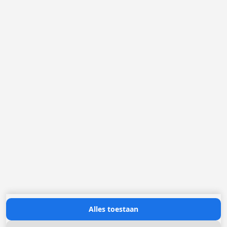
België
Nederland
Frankrijk
Duitsland
Loggere Metaalwerken N.V.
Europastraat 40
2321 Meer
(+32) 03 317 03 50
info@loggere.com
BTW/TVA: BE-0406.037.545
Openingsuren:
maandag tot en met vrijdag: 08u30 - 17u00
(onze showroom bevindt zich op deze locatie)
Neem contact met ons op
Alles toestaan