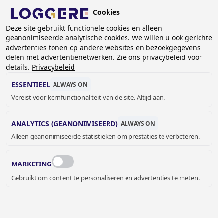
Overslaan
Cookies
en
BE (NL)
naar
Deze site gebruikt functionele cookies en alleen
geanonimiseerde analytische cookies. We willen u ook gerichte
de
advertenties tonen op andere websites en bezoekgegevens
inhoud
delen met advertentienetwerken. Zie ons privacybeleid voor
gaan
details.
Privacybeleid
MEDISCHE TOILETTEN
ESSENTIEEL
ALWAYS ON
Vereist voor kernfunctionaliteit van de site. Altijd aan.
KRUIMELPAD
ANALYTICS (GEANONIMISEERD)
ALWAYS ON
Home
Sanitair
Medisch
Medische toiletten
Alleen geanonimiseerde statistieken om prestaties te verbeteren.
Ook enkele RVS toiletten van Loggere zĳ n verkrĳgbaar met
een witte epoxy coating. De “Big John” is een staand toilet
MARKETING
geschikt voor mensen met obesitas of mindervaliden. Deze
Gebruikt om content te personaliseren en advertenties te meten.
zult u meerdere keren tegen komen in ons assortiment.
JELLE MEYVIS