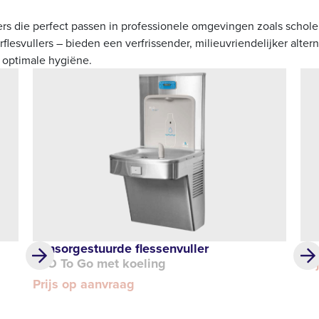
lers die perfect passen in professionele omgevingen zoals schole
lesvullers – bieden een verfrissender, milieuvriendelijker alter
optimale hygiëne.
Sensorgestuurde flessenvuller
Sta
H²O To Go met koeling
Pri
Prijs op aanvraag