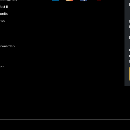
FOOTER
ct II
units
ines
rwaarden
cht