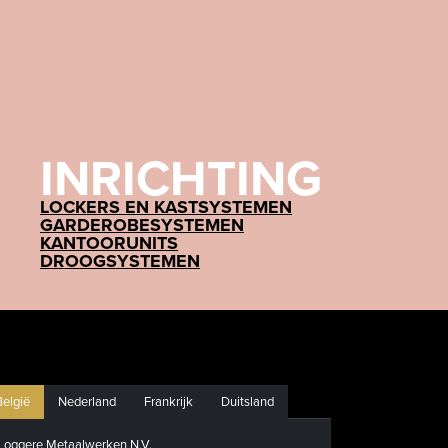
INRICHTING
LOCKERS EN KASTSYSTEMEN
GARDEROBESYSTEMEN
KANTOORUNITS
DROOGSYSTEMEN
België
Nederland
Frankrijk
Duitsland
Loggere Metaalwerken N.V.