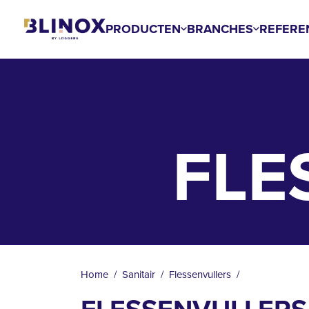
Overslaan
en
PRODUCTEN
BRANCHES
REFERE
naar
de
inhoud
gaan
FLE
KRUIMELPAD
Home
Sanitair
Flessenvullers