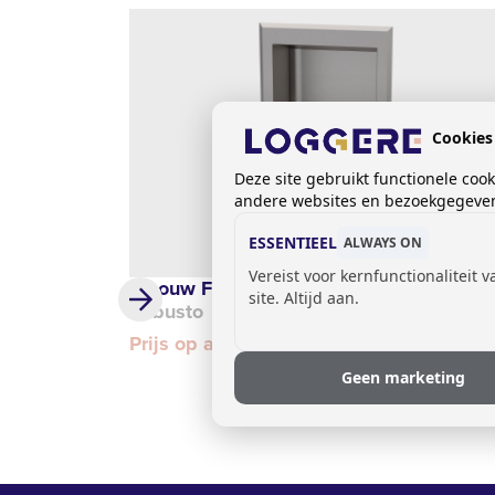
Cookies
Deze site gebruikt functionele coo
andere websites en bezoekgegevens
ESSENTIEEL
ALWAYS ON
Vereist voor kernfunctionaliteit 
Inbouw Flessenvuller en Drinkfontein
site. Altijd aan.
Robusto
Prijs op aanvraag
Geen marketing