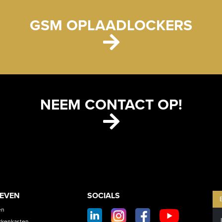
GSM OPLAADLOCKERS
NEEM CONTACT OP!
ETS
CONTACT
OEVEN
SOCIALS
SOCIAL
en
kkenkasten