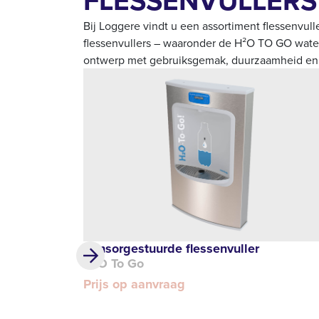
FLESSENVULLERS
Bij Loggere vindt u een assortiment flessenvul
flessenvullers – waaronder de H²O TO GO waterf
ontwerp met gebruiksgemak, duurzaamheid en 
Sensorgestuurde flessenvuller
H²O To Go
Prijs op aanvraag