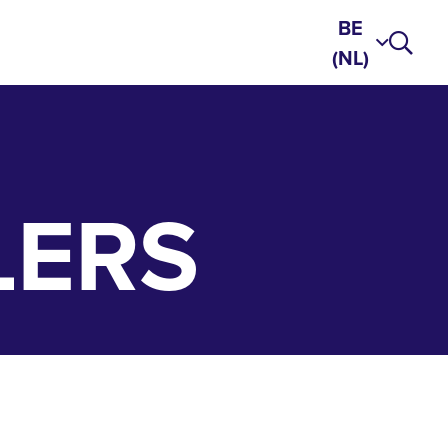
BE
(NL)
LERS