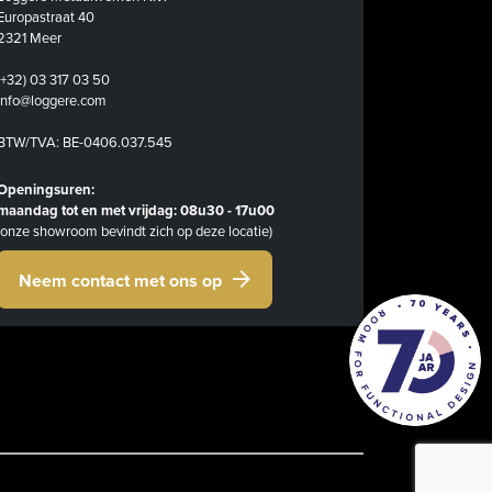
Europastraat 40
2321 Meer
(+32) 03 317 03 50
info@loggere.com
BTW/TVA: BE-0406.037.545
Openingsuren:
maandag tot en met vrijdag: 08u30 - 17u00
(onze showroom bevindt zich op deze locatie)
Neem contact met ons op