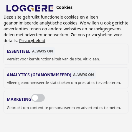
Overslaan
Cookies
en
BE (NL)
Deze site gebruikt functionele cookies en alleen
naar
geanonimiseerde analytische cookies. We willen u ook gerichte
de
advertenties tonen op andere websites en bezoekgegevens
inhoud
delen met advertentienetwerken. Zie ons privacybeleid voor
E-LOCKERS
gaan
details.
Privacybeleid
ESSENTIEEL
ALWAYS ON
KRUIMELPAD
Vereist voor kernfunctionaliteit van de site. Altijd aan.
Home
Lockers en kastsystemen
E-lockers
ANALYTICS (GEANONIMISEERD)
ALWAYS ON
Alleen geanonimiseerde statistieken om prestaties te verbeteren.
MARKETING
Gebruikt om content te personaliseren en advertenties te meten.
LOGGERE E-LOCKERS