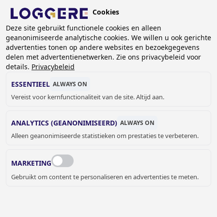
Overslaan
Cookies
en
BE (NL)
naar
Deze site gebruikt functionele cookies en alleen
geanonimiseerde analytische cookies. We willen u ook gerichte
de
advertenties tonen op andere websites en bezoekgegevens
inhoud
delen met advertentienetwerken. Zie ons privacybeleid voor
gaan
details.
Privacybeleid
MEDISCHE ACCESSOIRES
ESSENTIEEL
ALWAYS ON
Vereist voor kernfunctionaliteit van de site. Altijd aan.
KRUIMELPAD
ANALYTICS (GEANONIMISEERD)
ALWAYS ON
Home
Sanitair
Medisch
Medische accessoires
Alleen geanonimiseerde statistieken om prestaties te verbeteren.
Sommige accessoires moeten speciaal voorzien worden
binnen de medische sector. Denk hierbĳ aan handgrepen,
MARKETING
spiegels en handendrogers.
Gebruikt om content te personaliseren en advertenties te meten.
JELLE MEYVIS
Verkoop binnendienst Benelux &