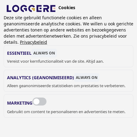
Overslaan
Cookies
en
BE (NL)
naar
Deze site gebruikt functionele cookies en alleen
geanonimiseerde analytische cookies. We willen u ook gerichte
de
advertenties tonen op andere websites en bezoekgegevens
inhoud
delen met advertentienetwerken. Zie ons privacybeleid voor
OVERIGE GARDEROBE
gaan
details.
Privacybeleid
ESSENTIEEL
ALWAYS ON
KRUIMELPAD
Vereist voor kernfunctionaliteit van de site. Altijd aan.
Home
Garderobe systemen
Overige garderobe
ANALYTICS (GEANONIMISEERD)
ALWAYS ON
Alleen geanonimiseerde statistieken om prestaties te verbeteren.
MARKETING
Gebruikt om content te personaliseren en advertenties te meten.
OVERIGE GARDEROBE