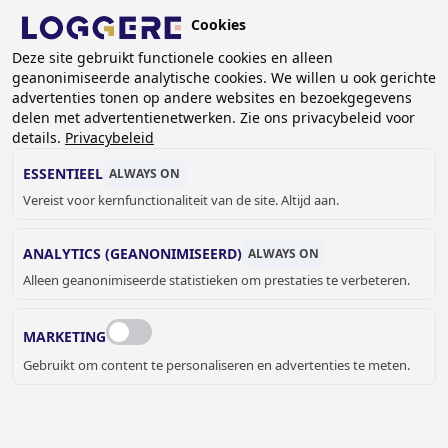
Overslaan
Cookies
en
BE (NL)
Deze site gebruikt functionele cookies en alleen
naar
geanonimiseerde analytische cookies. We willen u ook gerichte
de
KRUIMELPAD
advertenties tonen op andere websites en bezoekgegevens
inhoud
delen met advertentienetwerken. Zie ons privacybeleid voor
Home
Over Loggere
Contactpersonen
gaan
details.
Privacybeleid
CONTACTPERSONEN
ESSENTIEEL
ALWAYS ON
Vereist voor kernfunctionaliteit van de site. Altijd aan.
ANALYTICS (GEANONIMISEERD)
ALWAYS ON
MANUS LOGGERE
Alleen geanonimiseerde statistieken om prestaties te verbeteren.
Directie
+32 (0) 33 17 03 75
MARKETING
manus@loggere.com
Gebruikt om content te personaliseren en advertenties te meten.
CAROLINE VAN APEREN
Hoofd verkoop België