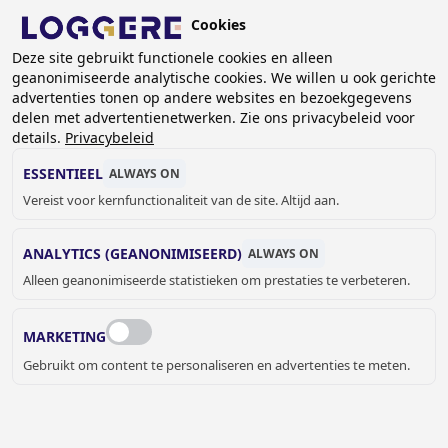
Overslaan
Cookies
en
BE (NL)
naar
Deze site gebruikt functionele cookies en alleen
geanonimiseerde analytische cookies. We willen u ook gerichte
de
KRUIMELPAD
advertenties tonen op andere websites en bezoekgegevens
inhoud
delen met advertentienetwerken. Zie ons privacybeleid voor
Home
Branches
Gevangenissen
gaan
details.
Privacybeleid
GEVANGENISSEN
ESSENTIEEL
ALWAYS ON
Vereist voor kernfunctionaliteit van de site. Altijd aan.
ANALYTICS (GEANONIMISEERD)
ALWAYS ON
Alleen geanonimiseerde statistieken om prestaties te verbeteren.
VANDAALBESTENDIGE OPLOSSINGEN
VOOR GEVANGENISSEN
MARKETING
Zorg voor een veilige en georganiseerde werk- en
Gebruikt om content te personaliseren en advertenties te meten.
leefomgeving met onze producten voor gevangenissen en
detentiecentra.