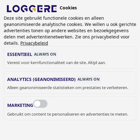
Overslaan
Cookies
en
NL
Deze site gebruikt functionele cookies en alleen
naar
geanonimiseerde analytische cookies. We willen u ook gerichte
de
advertenties tonen op andere websites en bezoekgegevens
inhoud
delen met advertentienetwerken. Zie ons privacybeleid voor
CABINES MET ZWEVEND
gaan
details.
Privacybeleid
EFFECT
ESSENTIEEL
ALWAYS ON
Vereist voor kernfunctionaliteit van de site. Altijd aan.
KRUIMELPAD
ANALYTICS (GEANONIMISEERD)
ALWAYS ON
Home
Sanitaire cabines
Cabines met zwevend effect
Alleen geanonimiseerde statistieken om prestaties te verbeteren.
MARKETING
Glass cabin - Vitrum II
Gebruikt om content te personaliseren en advertenties te meten.