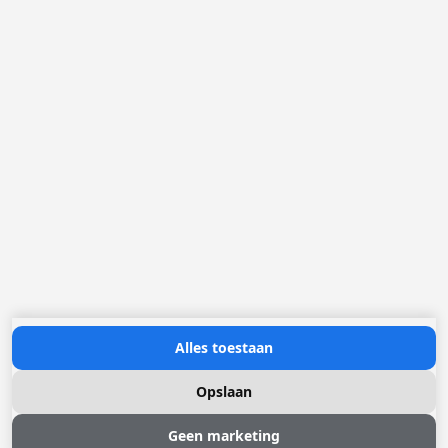
Loggere Metaalwerken B.V.
Postbus 5000
4803 EA Breda
(+31) 076 52 40 830
info@loggere.com
K.V.K.: 32058181
BTW/TVA: NL004211741B01
Openingsuren:
maandag tot en met vrijdag: 08u30 - 17u00
Neem contact met ons op
Alles toestaan
Opslaan
Geen marketing
© 2026 Loggere, Inc. All rights reserved