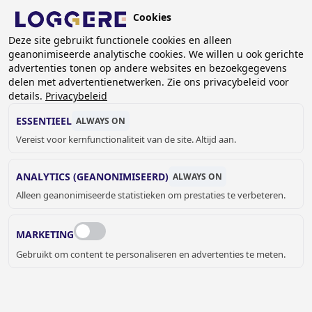
Overslaan
Cookies
en
NL
naar
Deze site gebruikt functionele cookies en alleen
geanonimiseerde analytische cookies. We willen u ook gerichte
de
advertenties tonen op andere websites en bezoekgegevens
inhoud
delen met advertentienetwerken. Zie ons privacybeleid voor
gaan
details.
Privacybeleid
ANTI-SUÏCIDALE
ESSENTIEEL
ALWAYS ON
DRINKFONTEINEN
Vereist voor kernfunctionaliteit van de site. Altijd aan.
ANALYTICS (GEANONIMISEERD)
ALWAYS ON
KRUIMELPAD
Alleen geanonimiseerde statistieken om prestaties te verbeteren.
Home
Sanitair
Drinkfonteinen
Anti-suïcidale drinkfonteinen
MARKETING
ANTI-SUÏCIDALE
Gebruikt om content te personaliseren en advertenties te meten.
DRINKFONTEINEN
De
anti-suïcidale drinkfonteinen
van Loggere zijn speciaal