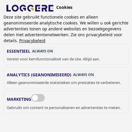
Overslaan
Cookies
en
NL
naar
Deze site gebruikt functionele cookies en alleen
geanonimiseerde analytische cookies. We willen u ook gerichte
de
advertenties tonen op andere websites en bezoekgegevens
inhoud
delen met advertentienetwerken. Zie ons privacybeleid voor
KANTOORKASTEN
gaan
details.
Privacybeleid
ESSENTIEEL
ALWAYS ON
KRUIMELPAD
Vereist voor kernfunctionaliteit van de site. Altijd aan.
Home
Lockers- en kastsystemen
Kantoorkasten
ANALYTICS (GEANONIMISEERD)
ALWAYS ON
KANTOORKASTEN
Alleen geanonimiseerde statistieken om prestaties te verbeteren.
De kantoorkasten van Loggere zijn bijzonder duurzaam en
MARKETING
ideaal voor het opbergen van bijvoorbeeld mappen, kaften
en overige kantoorbenodigdheden.
Gebruikt om content te personaliseren en advertenties te meten.
Onze kasten zijn perfect inzetbaar als dossierkasten en
archiefkasten. Dankzij hun stevige constructie bieden ze
een veilige en overzichtelijke oplossing voor het bewaren