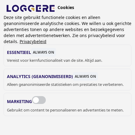
Overslaan
Cookies
en
NL
naar
Deze site gebruikt functionele cookies en alleen
geanonimiseerde analytische cookies. We willen u ook gerichte
de
KRUIMELPAD
advertenties tonen op andere websites en bezoekgegevens
inhoud
delen met advertentienetwerken. Zie ons privacybeleid voor
Home
Contact
gaan
details.
Privacybeleid
CONTACT
ESSENTIEEL
ALWAYS ON
Vereist voor kernfunctionaliteit van de site. Altijd aan.
ANALYTICS (GEANONIMISEERD)
ALWAYS ON
Naam
Alleen geanonimiseerde statistieken om prestaties te verbeteren.
MARKETING
Bedrijf/Organisatie
Gebruikt om content te personaliseren en advertenties te meten.