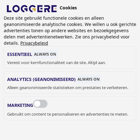
Overslaan
Cookies
en
NL
naar
Deze site gebruikt functionele cookies en alleen
geanonimiseerde analytische cookies. We willen u ook gerichte
de
KRUIMELPAD
advertenties tonen op andere websites en bezoekgegevens
inhoud
delen met advertentienetwerken. Zie ons privacybeleid voor
Home
Referenties
Referenties met sanitaire cabines
gaan
details.
Privacybeleid
REFERENTIES SANITAIRE
ESSENTIEEL
ALWAYS ON
Vereist voor kernfunctionaliteit van de site. Altijd aan.
CABINES
ANALYTICS (GEANONIMISEERD)
ALWAYS ON
Alleen geanonimiseerde statistieken om prestaties te verbeteren.
Laat je inspireren door onze referenties en ontdek
diverse projecten waar we sanitaire cabines hebben
gerealiseerd voor toiletten, kleedkamers en douches.
MARKETING
Gebruikt om content te personaliseren en advertenties te meten.